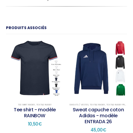
PRODUITS ASSOCIÉS
TEE SHIRT RUGBY
,
TEXTILE RUGBY
SWEATS / VESTES
,
TEXTILE RUGBY
,
TEXTILE RUGBY PRÉSENTATION
Tee shirt - modèle
Sweat capuche coton
RAINBOW
Adidas - modèle
ENTRADA 26
10,50
€
45,00
€