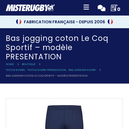
0
FABRICATION FRANÇAISE - DEPUIS 2006
Bas jogging coton Le Coq
Sportif – modèle
PRESENTATION
HOME
BOUTIQUE
TEXTILE RUGBY
,
TEXTILE RUGBY PRÉSENTATION
,
BAS JOGGING RUGBY
BAS JOGGING COTON LE COQ SPORTIF – MODÈLE PRESENTATION