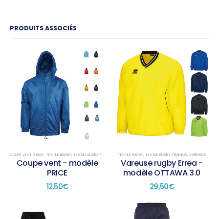
PRODUITS ASSOCIÉS
COUPE VENT RUGBY
,
TEXTILE RUGBY
,
TEXTILE RUGBY PRÉSENTATION
TEXTILE RUGBY
,
TEXTILE RUGBY TRAINING
,
VAREUSES
Coupe vent - modèle
Vareuse rugby Errea -
PRICE
modèle OTTAWA 3.0
12,50
€
29,50
€
Ce
Ce
produit
produit