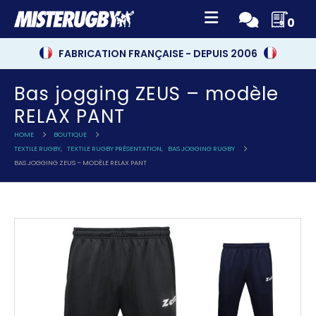
0
FABRICATION FRANÇAISE - DEPUIS 2006
Bas jogging ZEUS – modèle
RELAX PANT
HOME
BOUTIQUE
TEXTILE RUGBY
,
TEXTILE RUGBY PRÉSENTATION
,
BAS JOGGING RUGBY
BAS JOGGING ZEUS – MODÈLE RELAX PANT