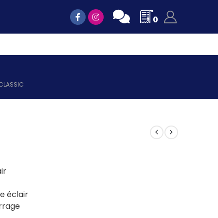
0
 CLASSIC
ir
e éclair
rrage