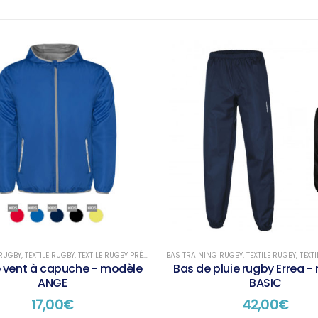
RUGBY
,
TEXTILE RUGBY
,
TEXTILE RUGBY PRÉSENTATION
BAS TRAINING RUGBY
,
TEXTILE RUGBY
,
TEXTIL
vent à capuche - modèle
Bas de pluie rugby Errea 
ANGE
BASIC
17,00
€
42,00
€