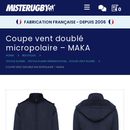
0
FABRICATION FRANÇAISE - DEPUIS 2006
Coupe vent doublé
micropolaire – MAKA
HOME
BOUTIQUE
TEXTILE RUGBY
,
TEXTILE RUGBY PRÉSENTATION
,
COUPE VENT RUGBY
COUPE VENT DOUBLÉ MICROPOLAIRE – MAKA