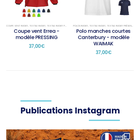
peuvent
peuvent
être
être
choisies
choisies
sur
sur
COUPE VENT RUGBY
,
TEXTILE RUGBY
,
TEXTILE RUGBY PRÉSENTATION
POLOS RUGBY
,
TEXTILE RUGBY
,
TEXTILE RUGBY PRÉSENTATION
la
la
Coupe vent Errea -
Polo manches courtes
page
page
modèle PRESSING
Canterbury - modèle
du
du
WAIMAK
37,00
€
produit
produit
37,00
€
Publications Instagram