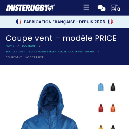
0
FABRICATION FRANÇAISE - DEPUIS 2006
Coupe vent – modèle PRICE
HOME
BOUTIQUE
TEXTILE RUGBY
,
TEXTILE RUGBY PRÉSENTATION
,
COUPE VENT RUGBY
COUPE VENT – MODÈLE PRICE