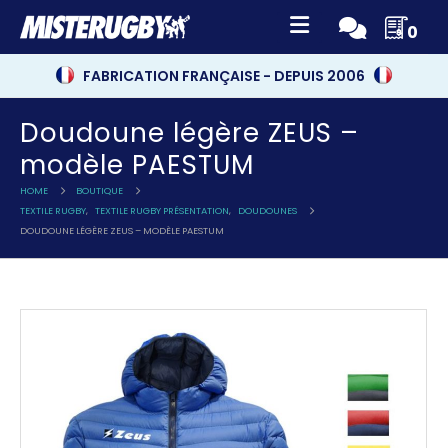
0
FABRICATION FRANÇAISE - DEPUIS 2006
Doudoune légère ZEUS –
modèle PAESTUM
HOME
BOUTIQUE
TEXTILE RUGBY
,
TEXTILE RUGBY PRÉSENTATION
,
DOUDOUNES
DOUDOUNE LÉGÈRE ZEUS – MODÈLE PAESTUM