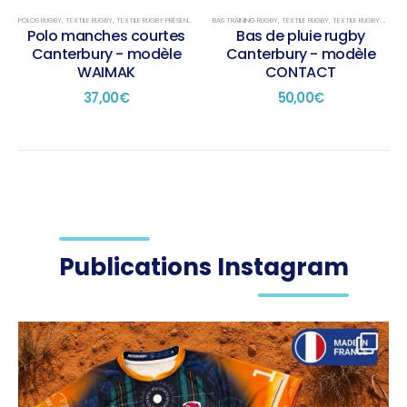
sur
sur
sur
sur
POLOS RUGBY
,
TEXTILE RUGBY
,
TEXTILE RUGBY PRÉSENTATION
BAS TRAINING RUGBY
,
TEXTILE RUGBY
,
TEXTILE RUGBY TRAINING
la
la
la
la
Polo manches courtes
Bas de pluie rugby
page
page
page
page
Canterbury - modèle
Canterbury - modèle
du
du
du
du
WAIMAK
CONTACT
produit
produit
produit
produit
37,00
€
50,00
€
Publications Instagram