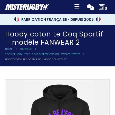
0
FABRICATION FRANÇAISE - DEPUIS 2006
Hoody coton Le Coq Sportif
– modèle FANWEAR 2
HOME
BOUTIQUE
TEXTILE RUGBY
,
TEXTILE RUGBY PRÉSENTATION
,
SWEATS / VESTES
HOODY COTON LE COQ SPORTIF – MODÈLE FANWEAR 2