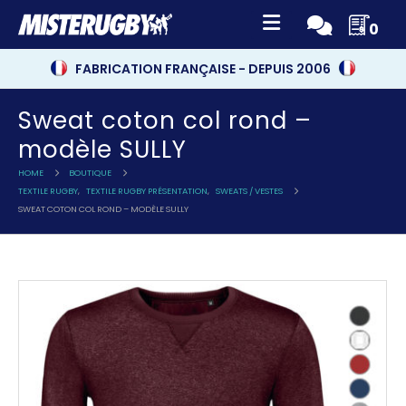
0
FABRICATION FRANÇAISE - DEPUIS 2006
Sweat coton col rond –
modèle SULLY
HOME
BOUTIQUE
TEXTILE RUGBY
,
TEXTILE RUGBY PRÉSENTATION
,
SWEATS / VESTES
SWEAT COTON COL ROND – MODÈLE SULLY