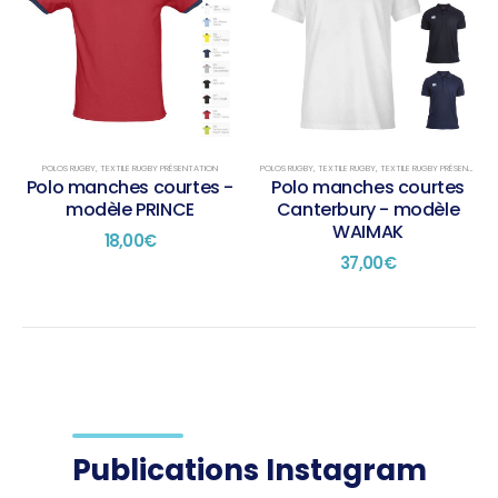
plusieurs
plusieurs
variations.
variations.
Les
Les
options
options
peuvent
peuvent
être
être
choisies
choisies
sur
sur
POLOS RUGBY
,
TEXTILE RUGBY PRÉSENTATION
POLOS RUGBY
,
TEXTILE RUGBY
,
TEXTILE RUGBY PRÉSENTATION
la
la
Polo manches courtes -
Polo manches courtes
page
page
modèle PRINCE
Canterbury - modèle
du
du
WAIMAK
18,00
€
produit
produit
37,00
€
Publications Instagram