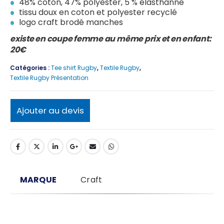
48% coton, 47% polyester, 5 % élasthanne
tissu doux en coton et polyester recyclé
logo craft brodé manches
existe en coupe femme au même prix et en enfant:
20€
Catégories :
Tee shirt Rugby
,
Textile Rugby
,
Textile Rugby Présentation
Ajouter au devis
MARQUE
Craft