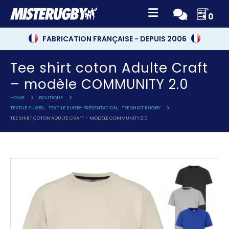
0
FABRICATION FRANÇAISE - DEPUIS 2006
Tee shirt coton Adulte Craft
– modèle COMMUNITY 2.0
HOME
BOUTIQUE
TEXTILE RUGBY
,
TEXTILE RUGBY PRÉSENTATION
,
TEE SHIRT RUGBY
TEE SHIRT COTON ADULTE CRAFT – MODÈLE COMMUNITY 2.0