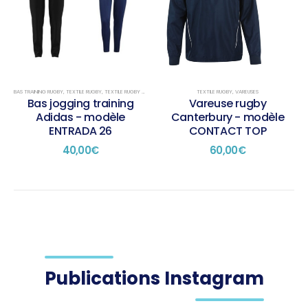
variations.
variations.
Les
Les
options
options
peuvent
peuvent
être
être
choisies
choisies
sur
sur
BAS TRAINING RUGBY
,
TEXTILE RUGBY
,
TEXTILE RUGBY TRAINING
TEXTILE RUGBY
,
VAREUSES
la
la
Bas jogging training
Vareuse rugby
page
page
Adidas - modèle
Canterbury - modèle
du
du
ENTRADA 26
CONTACT TOP
produit
produit
40,00
€
60,00
€
Publications Instagram