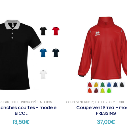
 RUGBY
,
TEXTILE RUGBY PRÉSENTATION
COUPE VENT RUGBY
,
TEXTILE RUGBY
,
TEXTILE RU
manches courtes - modèle
Coupe vent Errea - mo
BICOL
PRESSING
13,50
€
37,00
€