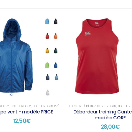
RUGBY
,
TEXTILE RUGBY
,
TEXTILE RUGBY PRÉSENTATION
TEE SHIRT / DÉBARDEURS RUGBY
,
TEXTILE R
pe vent - modèle PRICE
Débardeur training Cante
modèle CORE
12,50
€
28,00
€