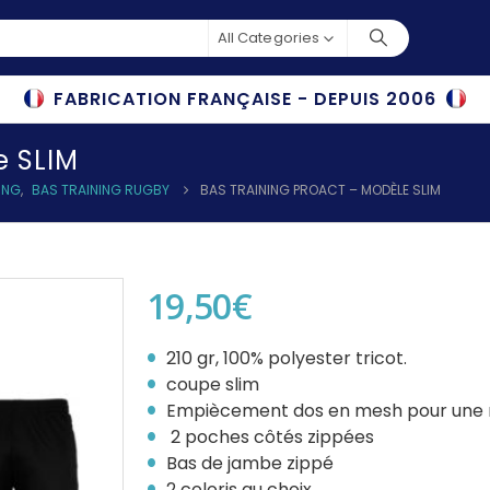
All Categories
FABRICATION FRANÇAISE - DEPUIS 2006
e SLIM
ING
,
BAS TRAINING RUGBY
BAS TRAINING PROACT – MODÈLE SLIM
19,50
€
210 gr, 100% polyester tricot.
coupe slim
Empiècement dos en mesh pour une me
2 poches côtés zippées
Bas de jambe zippé
2 coloris au choix