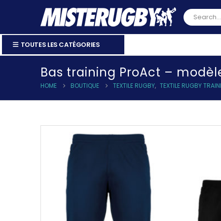
TOUTES LES CATÉGORIES
Bas training ProAct – modèl
HOME
BOUTIQUE
TEXTILE RUGBY
,
TEXTILE RUGBY TRAIN