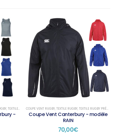
UGBY
,
TEXTILE RUGBY TRAINING
COUPE VENT RUGBY
,
TEXTILE RUGBY
,
TEXTILE RUGBY PRÉSENTATION
rbury -
Coupe Vent Canterbury - modèle
RAIN
70,00
€