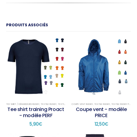
PRODUITS ASSOCIÉS
TEE SHIRT / DÉBARDEURS RUGBY
,
TEXTILE RUGBY
,
TEXTILE RUGBY TRAINING
COUPE VENT RUGBY
,
TEXTILE RUGBY
,
TEXTILE RUGBY PRÉSENTATION
Tee shirt training Proact
Coupe vent - modèle
- modèle PERF
PRICE
5,90
€
12,50
€
Ce
Ce