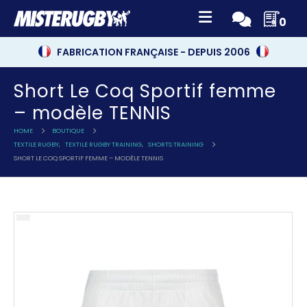
0
FABRICATION FRANÇAISE - DEPUIS 2006
Short Le Coq Sportif femme
– modèle TENNIS
HOME
BOUTIQUE
TEXTILE RUGBY
,
TEXTILE RUGBY TRAINING
,
SHORTS TRAINING
SHORT LE COQ SPORTIF FEMME – MODÈLE TENNIS