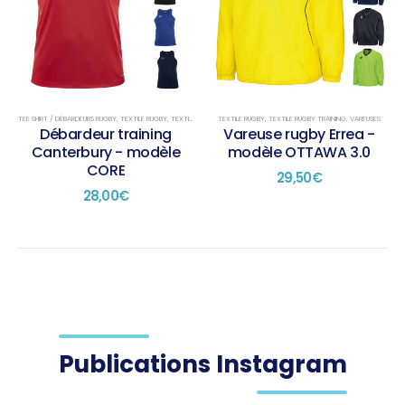
variations.
variations.
Les
Les
options
options
peuvent
peuvent
être
être
choisies
choisies
sur
sur
TEE SHIRT / DÉBARDEURS RUGBY
,
TEXTILE RUGBY
,
TEXTILE RUGBY TRAINING
TEXTILE RUGBY
,
TEXTILE RUGBY TRAINING
,
VAREUSES
la
la
Débardeur training
Vareuse rugby Errea -
page
page
Canterbury - modèle
modèle OTTAWA 3.0
du
du
CORE
29,50
€
produit
produit
28,00
€
Publications Instagram