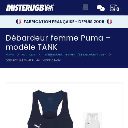
0
FABRICATION FRANÇAISE - DEPUIS 2006
Débardeur femme Puma –
modèle TANK
HOME
BOUTIQUE
TEXTILE RUGBY
,
TEE SHIRT / DÉBARDEURS RUGBY
DÉBARDEUR FEMME PUMA – MODÈLE TANK