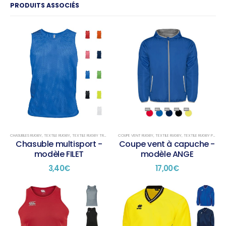
PRODUITS ASSOCIÉS
CHASUBLES RUGBY
,
TEXTILE RUGBY
,
TEXTILE RUGBY TRAINING
COUPE VENT RUGBY
,
TEXTILE RUGBY
,
TEXTILE RUGBY PRÉSENTATION
Chasuble multisport -
Coupe vent à capuche -
modèle FILET
modèle ANGE
3,40
€
17,00
€
Ce
Ce
produit
produit
a
a
plusieurs
plusieurs