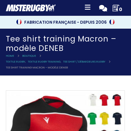
0
FABRICATION FRANÇAISE - DEPUIS 2006
Tee shirt training Macron –
modèle DENEB
HOME
BOUTIQUE
TEXTILE RUGBY
,
TEXTILE RUGBY TRAINING
,
TEE SHIRT / DÉBARDEURS RUGBY
TEE SHIRT TRAINING MACRON – MODÈLE DENEB