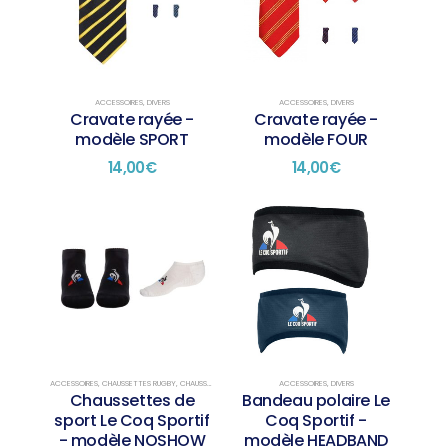
ACCESSOIRES
,
DIVERS
ACCESSOIRES
,
DIVERS
Cravate rayée -
Cravate rayée -
modèle SPORT
modèle FOUR
14,00
€
14,00
€
Ce
Ce
produit
produit
a
a
plusieurs
plusieurs
variations.
variations.
Les
Les
options
options
peuvent
peuvent
être
être
choisies
choisies
ACCESSOIRES
,
CHAUSSETTES RUGBY
,
CHAUSSETTES SUR STOCK
,
DIVERS
ACCESSOIRES
,
DIVERS
Chaussettes de
Bandeau polaire Le
sur
sur
sport Le Coq Sportif
Coq Sportif -
la
la
- modèle NOSHOW
modèle HEADBAND
page
page