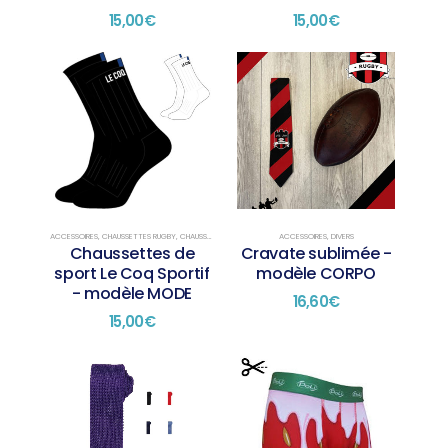
du
du
15,00
€
15,00
€
produit
produit
ACCESSOIRES
,
CHAUSSETTES RUGBY
,
CHAUSSETTES SUR STOCK
,
DIVERS
ACCESSOIRES
,
DIVERS
Chaussettes de
Cravate sublimée -
sport Le Coq Sportif
modèle CORPO
- modèle MODE
16,60
€
15,00
€
Ce
Ce
produit
produit
a
a
plusieurs
plusieurs
variations.
variations.