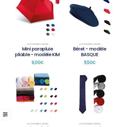
ACCESSOIRES
,
DIVERS
ACCESSOIRES
,
DIVERS
Mini parapluie
Béret - modèle
pliable - modèle KIM
BASQUE
9,00
€
11,50
€
ACCESSOIRES
,
DIVERS
ACCESSOIRES
,
DIVERS