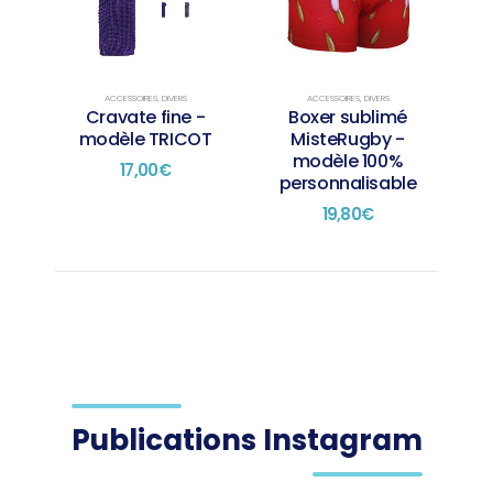
Les
Les
options
options
peuvent
peuvent
être
être
choisies
choisies
ACCESSOIRES
,
DIVERS
ACCESSOIRES
,
DIVERS
Cravate fine -
Boxer sublimé
sur
sur
modèle TRICOT
MisteRugby -
la
la
modèle 100%
page
page
17,00
€
personnalisable
du
du
produit
produit
19,80
€
Publications Instagram