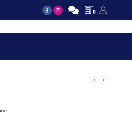
0
nne