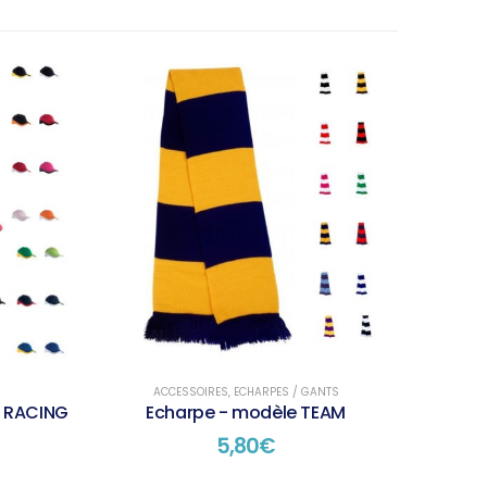
ACCESSOIRES
,
ECHARPES / GANTS
e RACING
Echarpe - modèle TEAM
5,80
€