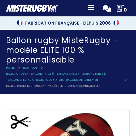
0
FABRICATION FRANÇAISE - DEPUIS 2006
Ballon rugby MisteRugby –
modèle ELITE 100 %
personnalisable
HOME
BOUTIQUE
BALLONS RUGBY
,
BALLONS TAILLE 5
,
BALLONS TAILLE 4
,
BALLONS TAILLE 3
,
BALLONS SPÉCIAUX
,
BALLONS DE MATCH
,
BALLONS ENTRAINEMENT
BALLON RUGBY MISTERUGBY – MODÈLE ELITE 100 % PERSONNALISABLE