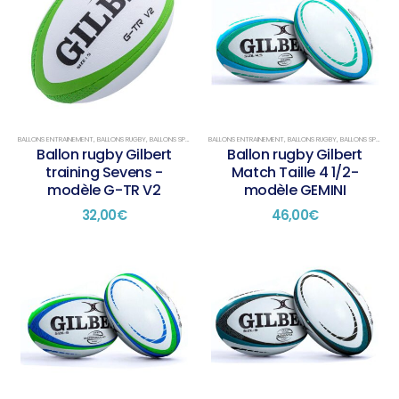
BALLONS ENTRAINEMENT
,
BALLONS RUGBY
,
BALLONS SPÉCIAUX
,
BALLONS ENTRAINEMENT
BALLONS TAILLE 5
,
BALLONS RUGBY
,
BALLONS SPÉCIAUX
Ballon rugby Gilbert
Ballon rugby Gilbert
training Sevens -
Match Taille 4 1/2-
modèle G-TR V2
modèle GEMINI
32,00
€
46,00
€