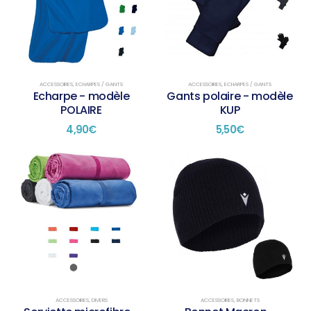
ACCESSOIRES
,
ECHARPES / GANTS
ACCESSOIRES
,
ECHARPES / GANTS
Echarpe - modèle
Gants polaire - modèle
POLAIRE
KUP
4,90
€
5,50
€
ACCESSOIRES
,
DIVERS
ACCESSOIRES
,
BONNETS