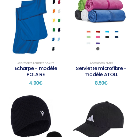
ACCESSOIRES
,
ECHARPES / GANTS
ACCESSOIRES
,
DIVERS
Echarpe - modèle
Serviette microfibre -
POLAIRE
modèle ATOLL
4,90
€
8,50
€