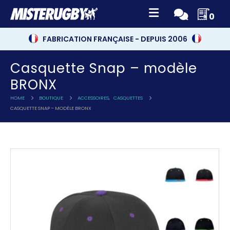
0
FABRICATION FRANÇAISE - DEPUIS 2006
Casquette Snap – modèle
BRONX
HOME
BOUTIQUE
ACCESSOIRES
,
CASQUETTES
CASQUETTE SNAP – MODÈLE BRONX