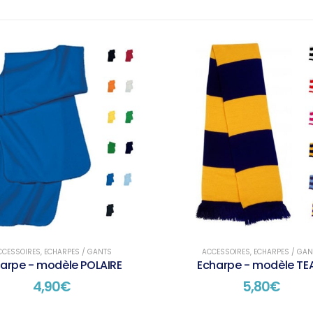
CCESSOIRES
,
ECHARPES / GANTS
ACCESSOIRES
,
ECHARPES / GAN
arpe - modèle POLAIRE
Echarpe - modèle T
4,90
€
5,80
€