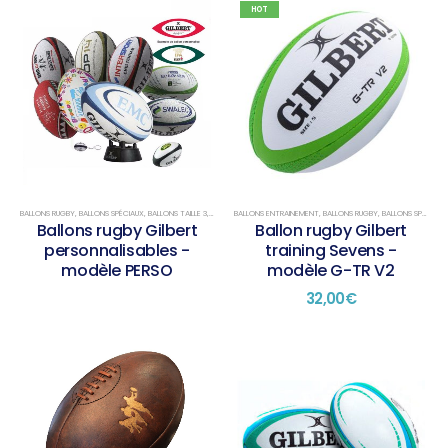
HOT
BALLONS RUGBY
,
BALLONS SPÉCIAUX
,
BALLONS TAILLE 3
,
BALLONS TAILLE 4
,
BALLONS TAILLE 5
BALLONS ENTRAINEMENT
,
BALLONS RUGBY
,
BALLONS SPÉCIAUX
Ballons rugby Gilbert
Ballon rugby Gilbert
personnalisables -
training Sevens -
modèle PERSO
modèle G-TR V2
32,00
€