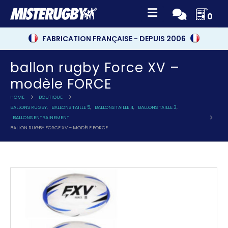
0
FABRICATION FRANÇAISE - DEPUIS 2006
ballon rugby Force XV –
modèle FORCE
HOME
BOUTIQUE
BALLONS RUGBY
,
BALLONS TAILLE 5
,
BALLONS TAILLE 4
,
BALLONS TAILLE 3
,
BALLONS ENTRAINEMENT
BALLON RUGBY FORCE XV – MODÈLE FORCE