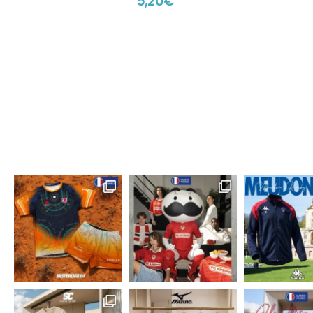
5,20
€