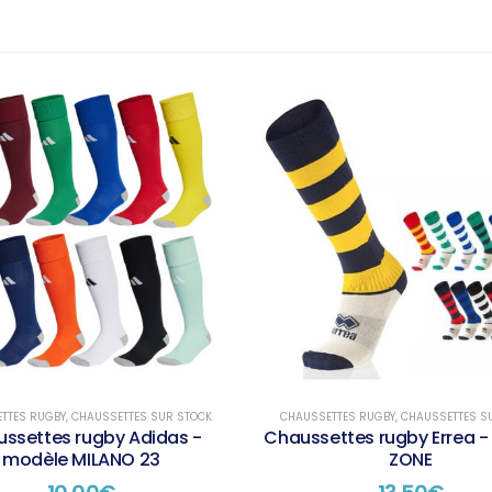
TTES RUGBY
,
CHAUSSETTES SUR STOCK
CHAUSSETTES RUGBY
,
CHAUSSETTES S
ssettes rugby Adidas -
Chaussettes rugby Errea 
modèle MILANO 23
ZONE