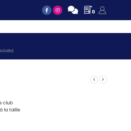
0
LISABLE
e club
 la taille