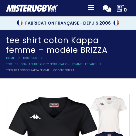
0
FABRICATION FRANÇAISE - DEPUIS 2006
tee shirt coton Kappa
femme – modèle BRIZZA
HOME
BOUTIQUE
TEXTILE RUGBY
,
TEXTILE RUGBY PRÉSENTATION
,
FEMME - ENFANT
TEE SHIRT COTON KAPPA FEMME – MODÈLE BRIZZA