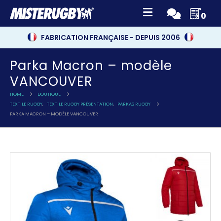
0
FABRICATION FRANÇAISE - DEPUIS 2006
Parka Macron – modèle
VANCOUVER
HOME
BOUTIQUE
TEXTILE RUGBY
,
TEXTILE RUGBY PRÉSENTATION
,
PARKAS RUGBY
PARKA MACRON – MODÈLE VANCOUVER