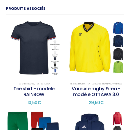
PRODUITS ASSOCIÉS
TEE SHIRT RUGBY
,
TEXTILE RUGBY
TEXTILE RUGBY
,
TEXTILE RUGBY TRAINING
,
VAREUSES
Tee shirt - modèle
Vareuse rugby Errea -
RAINBOW
modèle OTTAWA 3.0
10,50
€
29,50
€