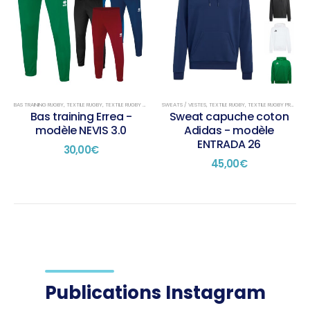
BAS TRAINING RUGBY
,
TEXTILE RUGBY
,
TEXTILE RUGBY TRAINING
SWEATS / VESTES
,
TEXTILE RUGBY
,
TEXTILE RUGBY PRÉSENTATION
Bas training Errea -
Sweat capuche coton
modèle NEVIS 3.0
Adidas - modèle
ENTRADA 26
30,00
€
45,00
€
Publications Instagram