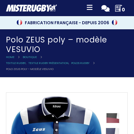
0
FABRICATION FRANÇAISE - DEPUIS 2006
Polo ZEUS poly – modèle
VESUVIO
HOME
BOUTIQUE
TEXTILE RUGBY
,
TEXTILE RUGBY PRÉSENTATION
,
POLOS RUGBY
POLO ZEUS POLY – MODÈLE VESUVIO