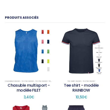
PRODUITS ASSOCIÉS
CHASUBLES RUGBY
,
TEXTILE RUGBY
,
TEXTILE RUGBY TRAINING
TEE SHIRT RUGBY
,
TEXTILE RUGBY
Chasuble multisport -
Tee shirt - modèle
modèle FILET
RAINBOW
3,40
€
10,50
€
Ce
Ce
Ce
Ce