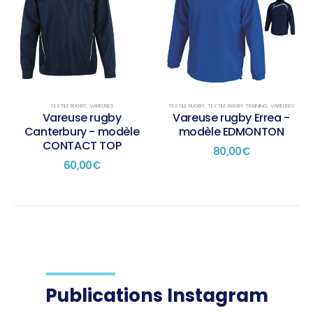
plusieurs
plusieurs
variations.
variations.
Les
Les
options
options
peuvent
peuvent
être
être
choisies
choisies
sur
sur
TEXTILE RUGBY
,
VAREUSES
TEXTILE RUGBY
,
TEXTILE RUGBY TRAINING
,
VAREUSES
la
la
Vareuse rugby
Vareuse rugby Errea -
page
page
Canterbury - modèle
modèle EDMONTON
du
du
CONTACT TOP
80,00
€
produit
produit
60,00
€
Publications Instagram