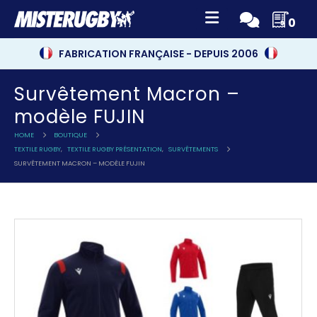
0
FABRICATION FRANÇAISE - DEPUIS 2006
Survêtement Macron –
modèle FUJIN
HOME
BOUTIQUE
TEXTILE RUGBY
,
TEXTILE RUGBY PRÉSENTATION
,
SURVÊTEMENTS
SURVÊTEMENT MACRON – MODÈLE FUJIN