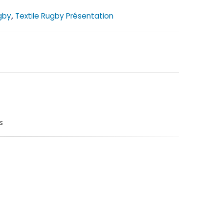
gby
,
Textile Rugby Présentation
s