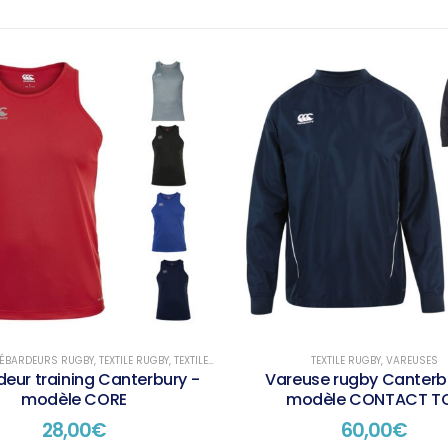
 DÉBARDEURS RUGBY
,
TEXTILE RUGBY
,
TEXTILE RUGBY TRAINING
TEXTILE RUGBY
,
VAREUSES
eur training Canterbury -
Vareuse rugby Canterb
modèle CORE
modèle CONTACT T
28,00
€
60,00
€