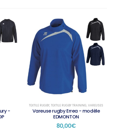
TEXTILE RUGBY
,
TEXTILE RUGBY TRAINING
,
VAREUSES
ury -
Vareuse rugby Errea - modèle
OP
EDMONTON
80,00
€