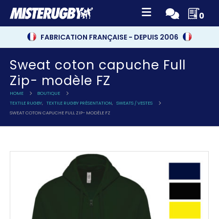
0
FABRICATION FRANÇAISE - DEPUIS 2006
Sweat coton capuche Full
Zip- modèle FZ
HOME
BOUTIQUE
TEXTILE RUGBY
,
TEXTILE RUGBY PRÉSENTATION
,
SWEATS / VESTES
SWEAT COTON CAPUCHE FULL ZIP- MODÈLE FZ