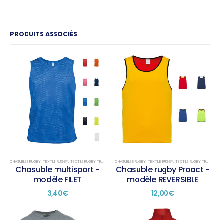
PRODUITS ASSOCIÉS
CHASUBLES RUGBY
,
TEXTILE RUGBY
,
TEXTILE RUGBY TRAINING
CHASUBLES RUGBY
,
TEXTILE RUGBY
,
TEXTILE RUGBY TRAINING
Chasuble multisport -
Chasuble rugby Proact -
modèle FILET
modèle REVERSIBLE
3,40
€
12,00
€
Ce
Ce