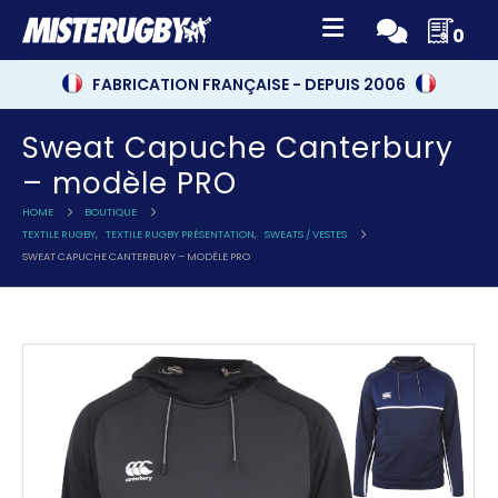
0
FABRICATION FRANÇAISE - DEPUIS 2006
Sweat Capuche Canterbury
– modèle PRO
HOME
BOUTIQUE
TEXTILE RUGBY
,
TEXTILE RUGBY PRÉSENTATION
,
SWEATS / VESTES
SWEAT CAPUCHE CANTERBURY – MODÈLE PRO