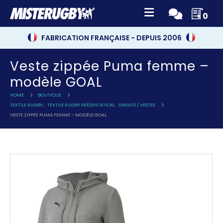
0
FABRICATION FRANÇAISE - DEPUIS 2006
Veste zippée Puma femme –
modèle GOAL
HOME
BOUTIQUE
TEXTILE RUGBY
,
TEXTILE RUGBY PRÉSENTATION
,
SWEATS / VESTES
VESTE ZIPPÉE PUMA FEMME – MODÈLE GOAL