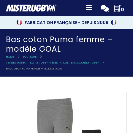
0
FABRICATION FRANÇAISE - DEPUIS 2006
Bas coton Puma femme –
modèle GOAL
HOME
BOUTIQUE
TEXTILE RUGBY
,
TEXTILE RUGBY PRÉSENTATION
,
BAS JOGGING RUGBY
BAS COTON PUMA FEMME – MODÈLE GOAL