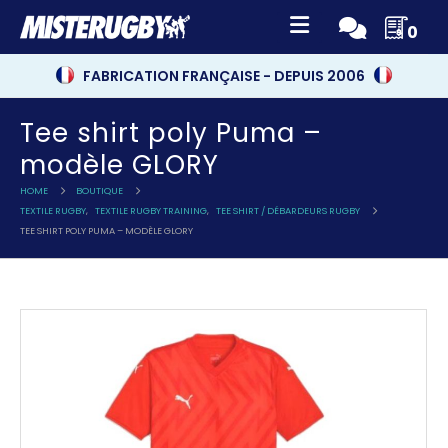
0
FABRICATION FRANÇAISE - DEPUIS 2006
Tee shirt poly Puma –
modèle GLORY
HOME
BOUTIQUE
TEXTILE RUGBY
,
TEXTILE RUGBY TRAINING
,
TEE SHIRT / DÉBARDEURS RUGBY
TEE SHIRT POLY PUMA – MODÈLE GLORY