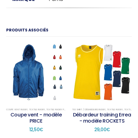
PRODUITS ASSOCIÉS
COUPE VENT RUGBY
,
TEXTILE RUGBY
,
TEXTILE RUGBY PRÉSENTATION
TEE SHIRT / DÉBARDEURS RUGBY
,
TEXTILE RUGBY
,
TEXTILE RUGBY TRAINING
Coupe vent - modèle
Débardeur training Errea
PRICE
- modèle ROCKETS
12,50
€
29,00
€