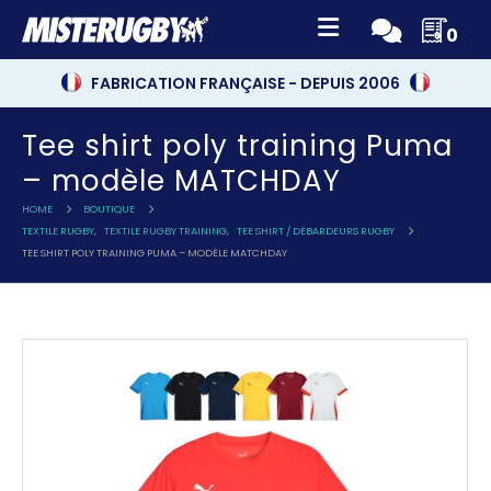
0
FABRICATION FRANÇAISE - DEPUIS 2006
Tee shirt poly training Puma
– modèle MATCHDAY
HOME
BOUTIQUE
TEXTILE RUGBY
,
TEXTILE RUGBY TRAINING
,
TEE SHIRT / DÉBARDEURS RUGBY
TEE SHIRT POLY TRAINING PUMA – MODÈLE MATCHDAY