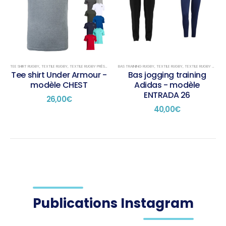
variations.
variations.
Les
Les
options
options
peuvent
peuvent
être
être
choisies
choisies
sur
sur
TEE SHIRT RUGBY
,
TEXTILE RUGBY
,
TEXTILE RUGBY PRÉSENTATION
BAS TRAINING RUGBY
,
TEXTILE RUGBY
,
TEXTILE RUGBY TRAINING
la
la
Tee shirt Under Armour -
Bas jogging training
page
page
modèle CHEST
Adidas - modèle
du
du
ENTRADA 26
26,00
€
produit
produit
40,00
€
Publications Instagram