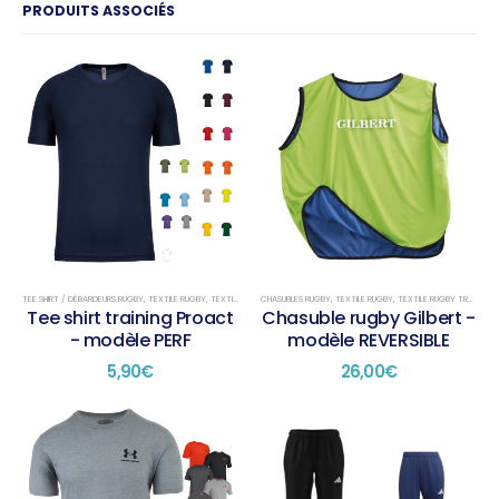
PRODUITS ASSOCIÉS
TEE SHIRT / DÉBARDEURS RUGBY
,
TEXTILE RUGBY
,
TEXTILE RUGBY TRAINING
CHASUBLES RUGBY
,
TEXTILE RUGBY
,
TEXTILE RUGBY TRAINING
Tee shirt training Proact
Chasuble rugby Gilbert -
- modèle PERF
modèle REVERSIBLE
5,90
€
26,00
€
Ce
Ce
produit
produit
a
a
plusieurs
plusieurs