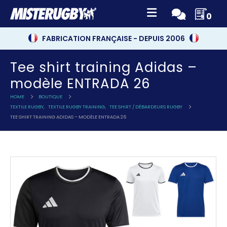
0
FABRICATION FRANÇAISE - DEPUIS 2006
Tee shirt training Adidas –
modèle ENTRADA 26
HOME
BOUTIQUE
TEXTILE RUGBY
,
TEXTILE RUGBY TRAINING
,
TEE SHIRT / DÉBARDEURS RUGBY
TEE SHIRT TRAINING ADIDAS – MODÈLE ENTRADA 26