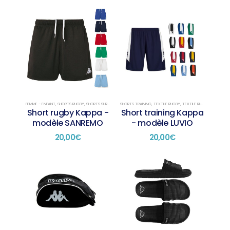
produit
produit
FEMME - ENFANT
,
SHORTS RUGBY
,
SHORTS SUR STOCK
SHORTS TRAINING
,
TEXTILE RUGBY
,
TEXTILE RUGBY TRAINING
Short rugby Kappa -
Short training Kappa
modèle SANREMO
- modèle LUVIO
20,00
€
20,00
€