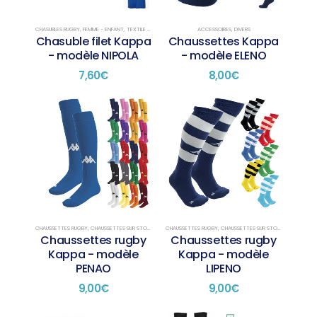
peuvent
peuvent
être
être
choisies
choisies
CHASUBLES RUGBY
,
FEMME - ENFANT
,
TEXTILE RUGBY
,
TEXTILE RUGBY TRAINING
ACCESSOIRES
,
DIVERS
Chasuble filet Kappa
Chaussettes Kappa
sur
sur
- modèle NIPOLA
- modèle ELENO
la
la
page
page
7,60
€
8,00
€
du
du
produit
produit
CHAUSSETTES RUGBY
,
CHAUSSETTES SUR STOCK
CHAUSSETTES RUGBY
,
CHAUSSETTES SUR STOCK
Chaussettes rugby
Chaussettes rugby
Kappa - modèle
Kappa - modèle
PENAO
LIPENO
9,00
€
9,00
€