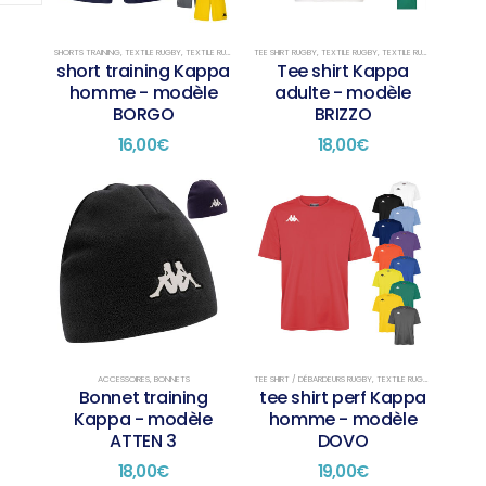
SHORTS TRAINING
,
TEXTILE RUGBY
,
TEXTILE RUGBY TRAINING
TEE SHIRT RUGBY
,
TEXTILE RUGBY
,
TEXTILE RUGBY PRÉSENTATION
short training Kappa
Tee shirt Kappa
homme - modèle
adulte - modèle
BORGO
BRIZZO
16,00
€
18,00
€
Ce
Ce
produit
produit
a
a
plusieurs
plusieurs
variations.
variations.
Les
Les
options
options
peuvent
peuvent
être
être
choisies
choisies
ACCESSOIRES
,
BONNETS
TEE SHIRT / DÉBARDEURS RUGBY
,
TEXTILE RUGBY
,
TEXTILE RUG
Bonnet training
tee shirt perf Kappa
sur
sur
Kappa - modèle
homme - modèle
la
la
ATTEN 3
DOVO
page
page
du
du
18,00
€
19,00
€